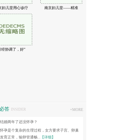
京妇儿堂用心诊疗
南京妇儿堂——精准
不孕不育专家
关若丽
：运用宫、腹腔镜等微创手术开展不孕症的病因
治疗......
【详细】
坐诊时间
月经协调了，好“
必答
INSIDER
+
MORE
结婚两年了还没怀孕？
怀孕是个复杂的生理过程，女方要求子宫、卵巢
发育正常，输卵管通畅...
【详细】