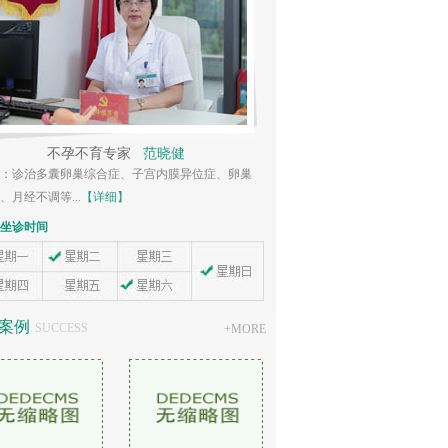
不孕不育专家
范晓健
不孕不育专
：诊治多囊卵巢综合症、子宫内膜异位症、卵巢
擅长：妇科常见病、多发病
、月经不调等...
【详细】
原因...
【详细】
坐诊时间
专家坐诊时间
案例
SUCCESS
+
MORE