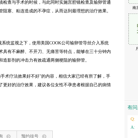
镜检查与手术的时候，与此同时实施宫腔镜检查及输卵管通
南
管阻塞、粘连造成的不孕症，从而达到最理想的治疗效果。
擅长
探查及
统监视之下，使用美国COOK公司输卵管导丝介入系统
专家
术具有不麻醉、不开刀、无痛苦等特点，能够在三十分钟内
和造影剂的冲击力有效疏通两侧梗阻的输卵管。
的手术疗法效果好不好”的内容，相信大家已经有所了解，手
了更好的治疗效果，建议各位女性不孕患者根据自己的病情
有问
Q:
A:
询
预约挂号