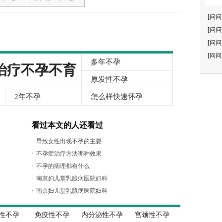
[问问
[问问
[问问
[问问
多年不孕
治疗不孕不育
原发性不孕
2年不孕
怎么样快速怀孕
看过本文的人还看过
·
导致女性出现不孕的主要
·
不孕症治疗方法哪种效果
·
不孕的病理都有什么
·
南京妇儿堂乳腺病医院妇科
·
南京妇儿堂乳腺病医院妇科
性不孕
免疫性不孕
内分泌性不孕
宫颈性不孕