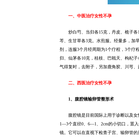
一、中医治疗女性不孕
炒白芍、当归各15克，丹皮、桅子各1
芩、生甘草各3克。水煎服。经量多，加旱
剂，连服3个月经周期为1个疗程，3个
归、仙茅各10克，桂枝、巴戟天、枸杞子
气得复时，去附子，另加鹿角胶、川芎、
二、西医治疗女性不孕
1、腹腔镜输卵管整形术
腹腔镜是目前国际上用于诊断以及女性
1—3个直径0、6—1、2cm的小切口
镜。它可以在直视下检查子宫、输卵管的