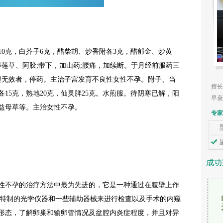
0克，白芥子6克，醋柴胡、炒香附各3克，醋郁金、炒黄
莲草、阿胶;带下，加山药;腰痛，加续断。于月经前服药三
疗程无效者，停药。主治子宫发育不良性女性不孕。附子、当
擅长
各15克，熟地20克，仙灵脾25克。水煎服。待阴寒已解，阳
早衰
益母草等。主治女性不孕。
专家
成功
不孕的治疗方法中最为先进的，它是一种通过在腹壁上作
，置入特制的光学仪器和一些辅助器械来进行检查以及手术的内窥
形态，了解卵巢和输卵管情况及盆腔内炎症程度，并且对异