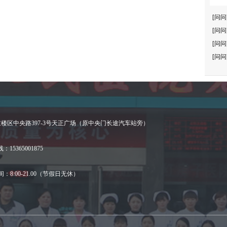
[问问
[问问
[问问
[问问
楼区中央路397-3号天正广场（原中央门长途汽车站旁）
15365001875
：8:00-21.00（节假日无休）