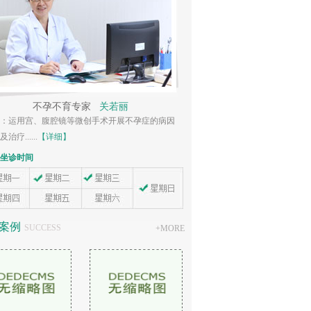
不孕不育专家
范晓健
孕症的病因
擅长：诊治多囊卵巢综合症、子宫内膜异位症、卵巢
早衰、月经不调等...
【详细】
专家坐诊时间
案例
SUCCESS
+
MORE