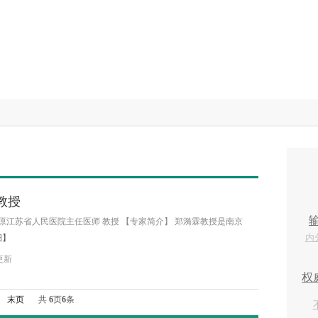
教授
 原江苏省人民医院主任医师 教授 【专家简介】 郑漪霖教授是南京
细】
 更新
末页
共
6
页
6
条