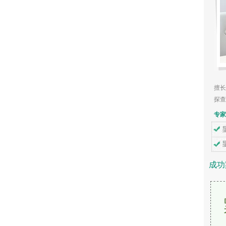
大龄女子预防不孕有哪些
不孕不育专家
关若丽
擅长：运用宫、腹腔镜等微创手术开展不
探查及治疗......
【详细】
服用什么药可预防女性不
专家坐诊时间
成功
患不孕的病理有什么