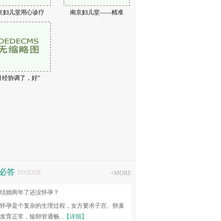
京妇儿堂用心诊疗
南京妇儿堂——精准
不孕不育专家
袁玟
：妇科常见病、多发病及不孕症的诊治，对各种
..
【详细】
坐诊时间
月经协调了，好“
必答
INSIDER
+
MORE
结婚两年了还没怀孕？
怀孕是个复杂的生理过程，女方要求子宫、卵巢
发育正常，输卵管通畅...
【详细】