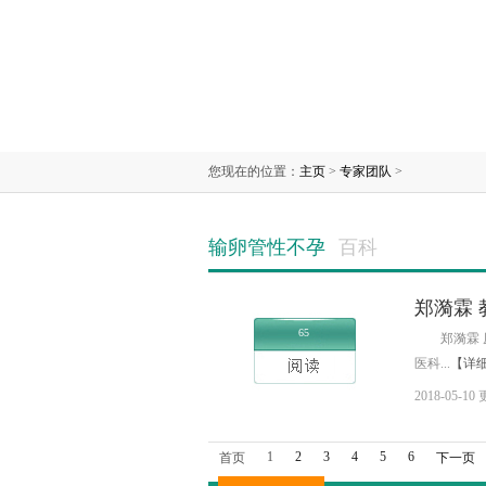
您现在的位置：
主页
>
专家团队
>
输卵管性不孕
百科
郑漪霖 
65
郑漪霖
医科...
【详
2018-05-10
1
2
3
4
5
6
首页
下一页