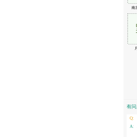
南
擅长
患不孕的病理都有什么
原因.
专家
有问
Q:
A: