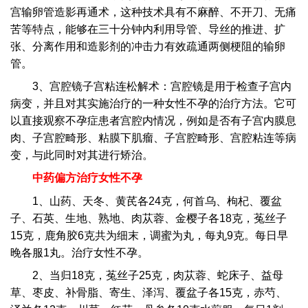
宫输卵管造影再通术，这种技术具有不麻醉、不开刀、无痛
苦等特点，能够在三十分钟内利用导管、导丝的推进、扩
张、分离作用和造影剂的冲击力有效疏通两侧梗阻的输卵
管。
3、宫腔镜子宫粘连松解术：宫腔镜是用于检查子宫内
病变，并且对其实施治疗的一种女性不孕的治疗方法。它可
以直接观察不孕症患者宫腔内情况，例如是否有子宫内膜息
肉、子宫腔畸形、粘膜下肌瘤、子宫腔畸形、宫腔粘连等病
变，与此同时对其进行矫治。
中药偏方治疗女性不孕
1、山药、天冬、黄芪各24克，何首乌、枸杞、覆盆
子、石英、生地、熟地、肉苁蓉、金樱子各18克，菟丝子
15克，鹿角胶6克共为细末，调蜜为丸，每丸9克。每日早
晚各服1丸。治疗女性不孕。
2、当归18克，菟丝子25克，肉苁蓉、蛇床子、益母
草、枣皮、补骨脂、寄生、泽泻、覆盆子各15克，赤芍、