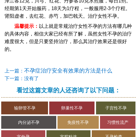
泽兰各12克，川芎、红花、丹参各10克水煎服，每日1剂。
经期第1天开始服药，18天为1疗程，一般服用2-3个疗程。
肾阳虚者，去红花、赤芍，加巴戟天。治疗女性不孕。
温馨提示：
以上就是常规治疗女性不孕的方法有哪几种
的具体内容，相信大家已经有所了解，虽然女性不孕的治疗
难度很大，但是只要坚持治疗，那么其治疗效果还是很好
的。
不孕症治疗安全有效果的方法是什么
上一篇：
下一篇：没有了
看过这篇文章的人还咨询了以下问题：
输卵管不孕
卵巢性不孕
子宫性不孕
内分泌不孕
免疫性不孕
习惯性流产
宫外孕
宫腔粘连
不孕检查